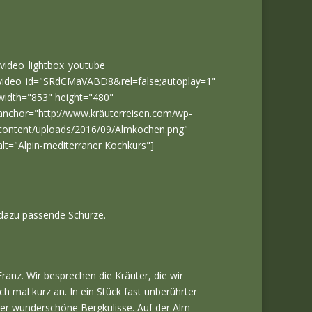
[video_lightbox_youtube
video_id="SRdCMaVABD8&rel=false;autoplay=1"
width="853" height="480"
anchor="http://www.kräuterreisen.com/wp-
content/uploads/2016/09/Almkochen.png"
alt="Alpin-mediterraner Kochkurs"]
dazu passende Schürze.
anz. Wir besprechen die Kräuter, die wir
mal kurz an. In ein Stück fast unberührter
ner wunderschöne Bergkulisse. Auf der Alm